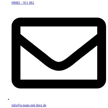
09082 - 911 061
info@a-team-mit-herz.de